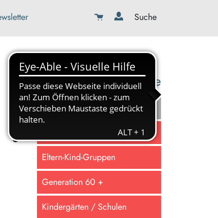
wsletter
Suche
08179-423989-0
info@kbw-toelz-wor.de
Online lernen
Familie gestalten
Eltern-Kind-Gruppen
Generation 60 +
Kindergärten / Schulen