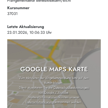
Pfarrgemeinderat Benediktbeuern/Bichl
Kursnummer
37031
Letzte Aktualisierung
23.01.2026, 10:06:33 Uhr
GOOGLE MAPS KARTE
Zum Aktivieren der eingebetteten Karte bitte auf den
Button klicken.
Damit akzeptieren Sie die
Datenschutzbestimmungen
von Google / Youtube
.
Weitere Informationen können unserer
Datenschutzerklärung
entnommen werden.