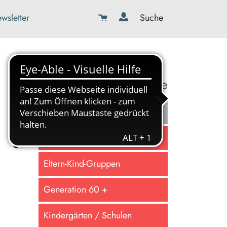
wsletter
Suche
08179-423989-0
info@kbw-toelz-wor.de
Online lernen
Familie gestalten
Eltern-Kind-Gruppen
Generation 60 +
Kindergärten / Schulen