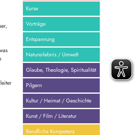
Kurse
Vorträge
ser,
Entspannung
twas
Naturerlebnis / Umwelt
s
Glaube, Theologie, Spiritualität
eiter
Pilgern
Kultur / Heimat / Geschichte
Kunst / Film / Literatur
Berufliche Kompetenz