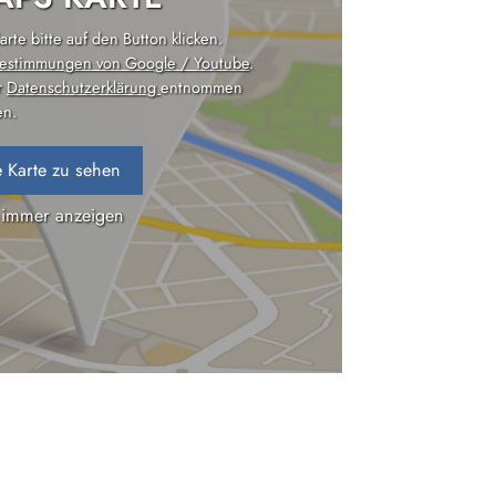
rte bitte auf den Button klicken.
estimmungen von Google / Youtube
.
r
Datenschutzerklärung
entnommen
n.
 Karte zu sehen
 immer anzeigen