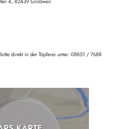
iten 4
82439
Großweil
itte direkt in der Töpferei unter: 08851 / 7688
PS KARTE