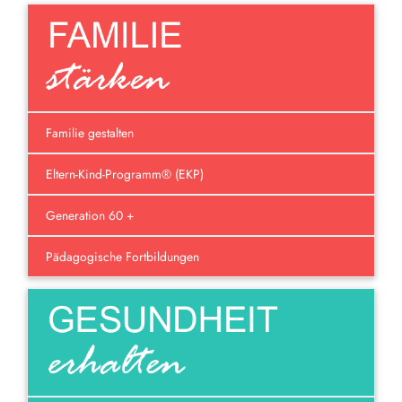
Familie gestalten
Eltern-Kind-Programm® (EKP)
Generation 60 +
Pädagogische Fortbildungen