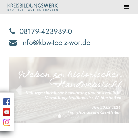
08179-423989-0
info@kbw-toelz-wor.de
zurück
weiter