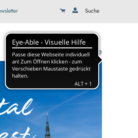
wsletter
Suche
08179-423989-0
info@kbw-toelz-wor.de