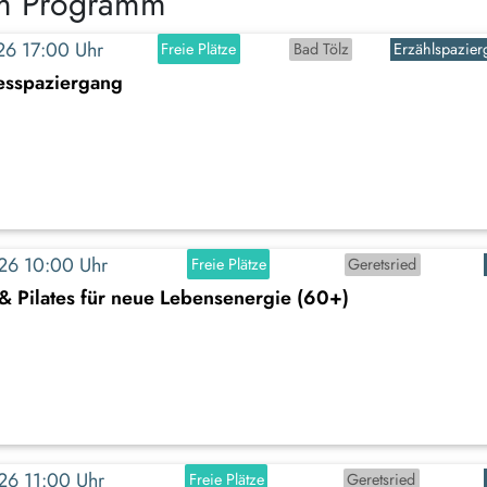
im Programm
026 17:00 Uhr
Freie Plätze
Bad Tölz
Erzählspazie
iesspaziergang
026 10:00 Uhr
Freie Plätze
Geretsried
 & Pilates für neue Lebensenergie (60+)
026 11:00 Uhr
Freie Plätze
Geretsried