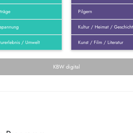
träge
Pilgern
tspannung
Kultur / Heimat / Geschich
urerlebnis / Umwelt
Kunst / Film / Literatur
KBW digital