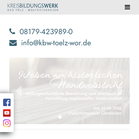
08179-423989-0
info@kbw-toelz-wor.de
zurück
weiter