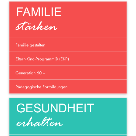
Familie gestalten
Eltern-Kind-Programm® (EKP)
Generation 60 +
Pädagogische Fortbildungen