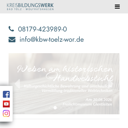
08179-423989-0
info@kbw-toelz-wor.de
zurück
weiter