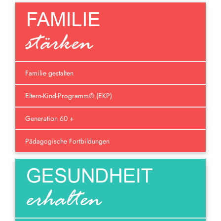
Familie gestalten
Eltern-Kind-Programm® (EKP)
Generation 60 +
Pädagogische Fortbildungen