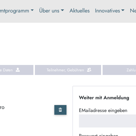
mtprogramm
Über uns
Aktuelles
Innovatives
Ne
he Daten
Teilnehmer, Gebühren
Zahl
Weiter mit Anmeldung
ro
EMailadresse eingeben
Passwort eingeben