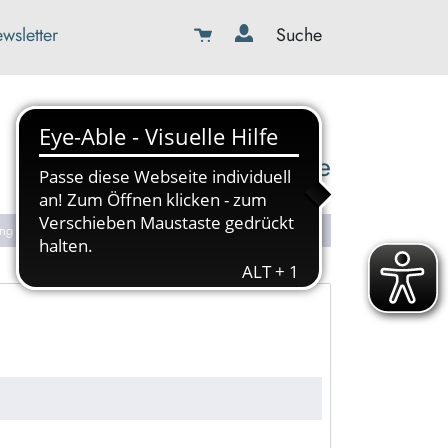
wsletter
Suche
08179-423989-0
info@kbw-toelz-wor.de
ung
Senden