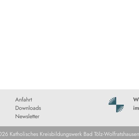
Anfahrt
We
Downloads
im
Newsletter
26 Katholisches Kreisbildungswerk Bad Tölz-Wolfratshausen