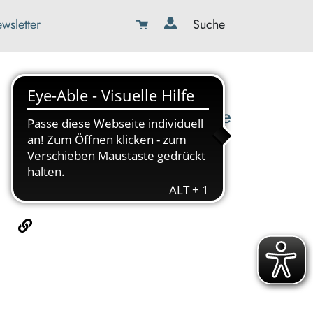
wsletter
Suche
08179-423989-0
info@kbw-toelz-wor.de