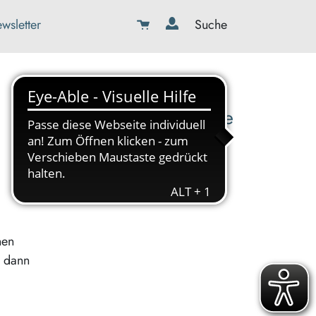
wsletter
Suche
08179-423989-0
info@kbw-toelz-wor.de
nen
, dann