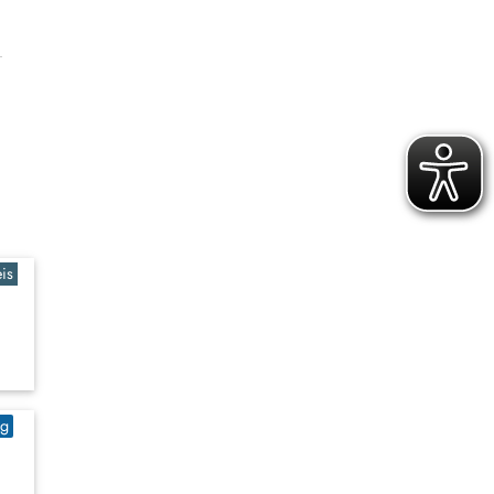
is
ig