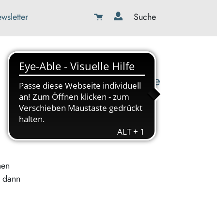
wsletter
Suche
08179-423989-0
info@kbw-toelz-wor.de
nen
, dann