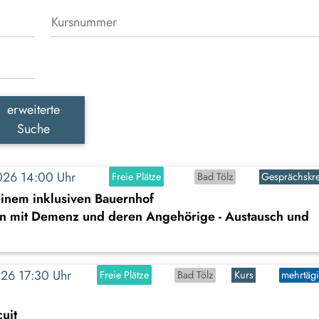
erweiterte
Suche
2026 14:00 Uhr
Freie Plätze
Bad Tölz
Gesprächskre
einem inklusiven Bauernhof
n mit Demenz und deren Angehörige - Austausch und
2026 17:30 Uhr
Freie Plätze
Bad Tölz
Kurs
mehrtäg
uit