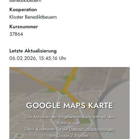
Benediktbeuern
Kooperation
Kloster Benediktbeuern
Kursnummer
37864
Letzte Aktualisierung
06.02.2026, 15:45:16 Uhr
GOOGLE MAPS KARTE
Zum Aktivieren der eingebetteten Karte bitte auf den
Button klicken.
Damit akzeptieren Sie die
Datenschutzbestimmungen
von Google / Youtube
.