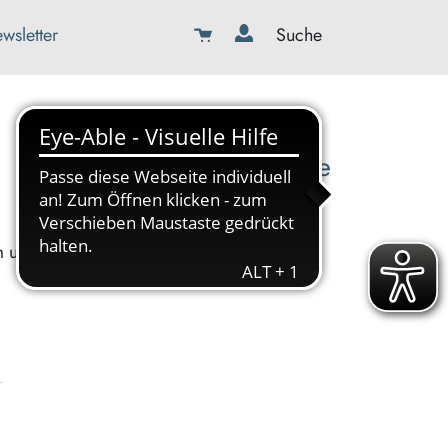
wsletter
Suche
08179-423989-0
info@kbw-toelz-wor.de
m uns