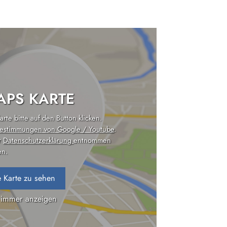
PS KARTE
rte bitte auf den Button klicken.
estimmungen von Google / Youtube
.
r
Datenschutzerklärung
entnommen
n.
 Karte zu sehen
 immer anzeigen