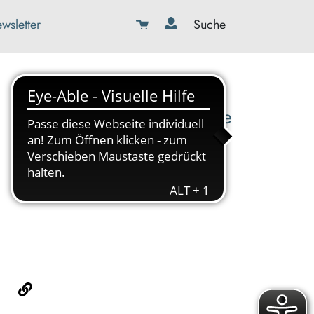
wsletter
Suche
08179-423989-0
info@kbw-toelz-wor.de