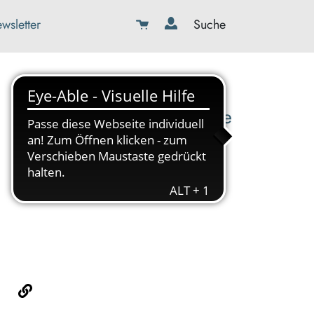
wsletter
Suche
08179-423989-0
info@kbw-toelz-wor.de