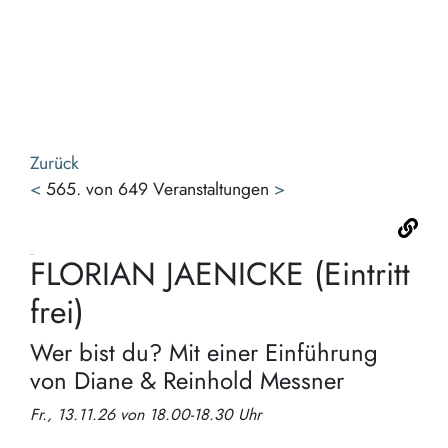
Leb
erka
erle
und
gesc
wer
Zurück
<
565. von 649 Veranstaltungen
>
FLORIAN JAENICKE (Eintritt
frei)
Wer bist du? Mit einer Einführung
von Diane & Reinhold Messner
Fr., 13.11.26 von 18.00-18.30 Uhr