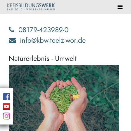
08179-423989-0
info@kbw-toelz-wor.de
Naturerlebnis - Umwelt
Eind
Natu
erwa
Sie!
Blei
Erin
und
Ent
der