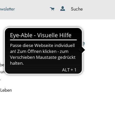
wsletter
Suche
08179-423989-0
info@kbw-toelz-wor.de
ibende
auna
.
s Leben