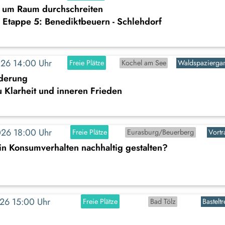
 um Raum durchschreiten
 Etappe 5: Benediktbeuern - Schlehdorf
2026 14:00 Uhr
Freie Plätze
Kochel am See
Waldspazierga
derung
 Klarheit und inneren Frieden
2026 18:00 Uhr
Freie Plätze
Eurasburg/Beuerberg
Vortr
in Konsumverhalten nachhaltig gestalten?
2026 15:00 Uhr
Freie Plätze
Bad Tölz
Basteltr