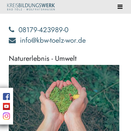
08179-423989-0
info@kbw-toelz-wor.de
Naturerlebnis - Umwelt
Eind
Natu
erwa
Sie!
Blei
Erin
und
Ent
der