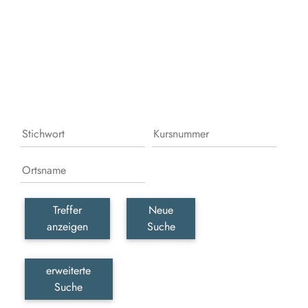
Leb
erka
erle
und
gesc
wer
Treffer
Neue
anzeigen
Suche
erweiterte
Suche