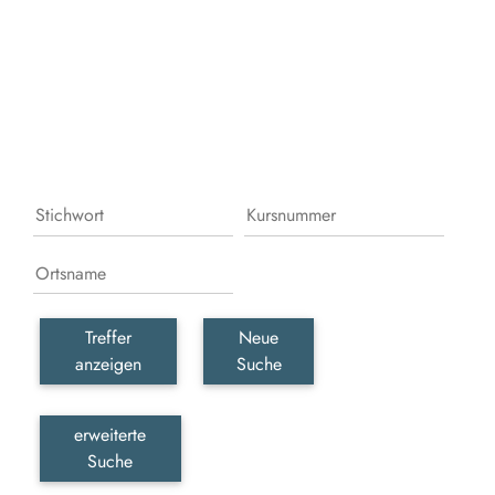
Leb
erka
erle
und
gesc
wer
Treffer
Neue
anzeigen
Suche
erweiterte
Suche