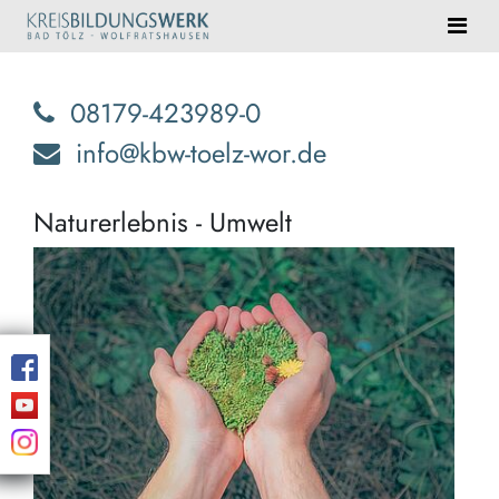
08179-423989-0
info@kbw-toelz-wor.de
Naturerlebnis - Umwelt
Eind
Natu
erwa
Sie!
Blei
Erin
und
Ent
der