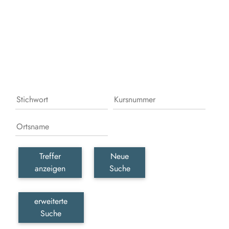
Leb
erka
erle
und
gesc
wer
Treffer
Neue
anzeigen
Suche
erweiterte
Suche