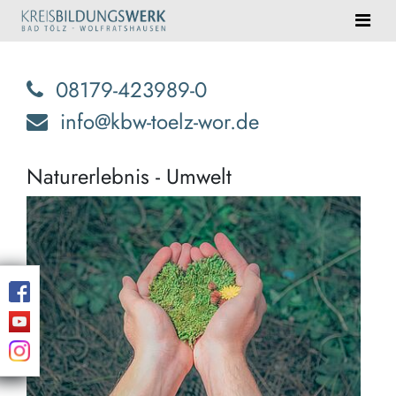
08179-423989-0
info@kbw-toelz-wor.de
Naturerlebnis - Umwelt
Eind
Natu
erwa
Sie!
Blei
Erin
und
Ent
der