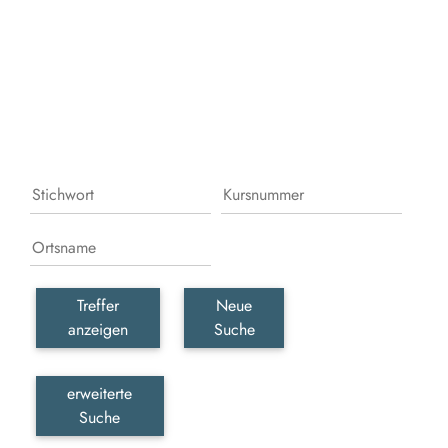
Leb
erka
erle
und
gesc
wer
Treffer
Neue
anzeigen
Suche
erweiterte
Suche