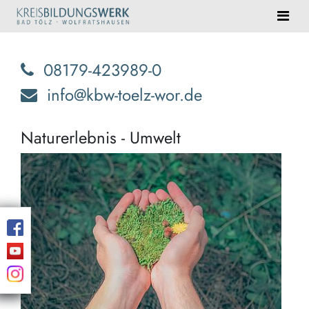
08179-423989-0
info@kbw-toelz-wor.de
Naturerlebnis - Umwelt
Eind
Natu
erwa
Sie!
Blei
Erin
und
Ent
der