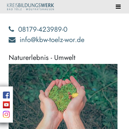
08179-423989-0
info@kbw-toelz-wor.de
Naturerlebnis - Umwelt
Eind
Natu
erwa
Sie!
Blei
Erin
und
Ent
der