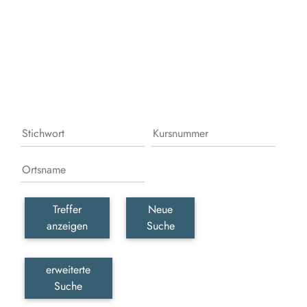
Leb
erka
erle
und
gesc
wer
Treffer
Neue
anzeigen
Suche
erweiterte
Suche