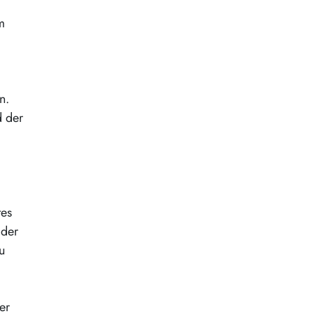
m
n.
d der
tes
 der
u
er