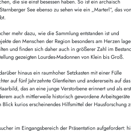
n, die sie einst besessen haben. So ist ein archaisch
Starnberger See ebenso zu sehen wie ein „Marterl“, das vo
bt.
cher mehr dazu, wie die Sammlung entstanden ist und
Objekte den Menschen der Region besonders am Herzen lage
ten und finden sich daher auch in größerer Zahl im Bestan
sstellung gezeigten Lourdes-Madonnen von Klein bis Groß.
arüber hinaus ein raumhoher Setzkasten mit einer Fülle
hter auf fünf Jahrzehnte Glentleiten und andererseits auf das
rbild, das an eine junge Verstorbene erinnert und als ers
erem auch mittlerweile historisch gewordene Arbeitsgeräte
Blick kurios erscheinendes Hilfsmittel der Hausforschung z
cher im Eingangsbereich der Präsentation aufgefordert: hi