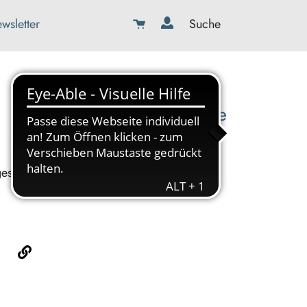
wsletter
Suche
08179-423989-0
info@kbw-toelz-wor.de
ges