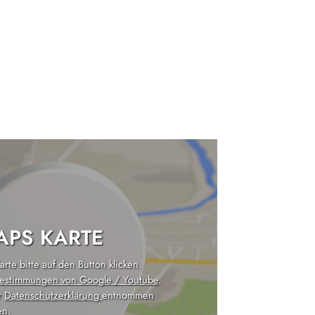
PS KARTE
rte bitte auf den Button klicken.
estimmungen von Google / Youtube
.
r
Datenschutzerklärung
entnommen
n.