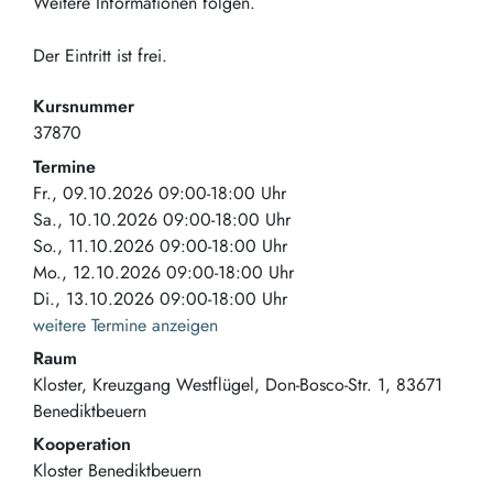
Weitere Informationen folgen.
Der Eintritt ist frei.
Kursnummer
37870
Termine
Fr., 09.10.2026 09:00-18:00 Uhr
Sa., 10.10.2026 09:00-18:00 Uhr
So., 11.10.2026 09:00-18:00 Uhr
Mo., 12.10.2026 09:00-18:00 Uhr
Di., 13.10.2026 09:00-18:00 Uhr
weitere Termine anzeigen
Raum
Kloster, Kreuzgang Westflügel
Don-Bosco-Str. 1
83671
Benediktbeuern
Kooperation
Kloster Benediktbeuern