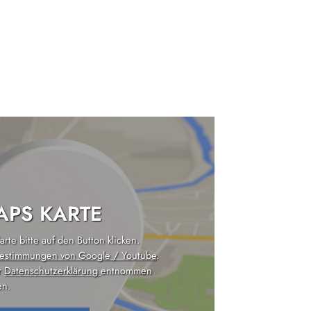
PS KARTE
rte bitte auf den Button klicken.
estimmungen von Google / Youtube
.
r
Datenschutzerklärung
entnommen
n.