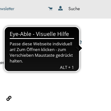
wsletter
Suche
08179-423989-0
info@kbw-toelz-wor.de
ges