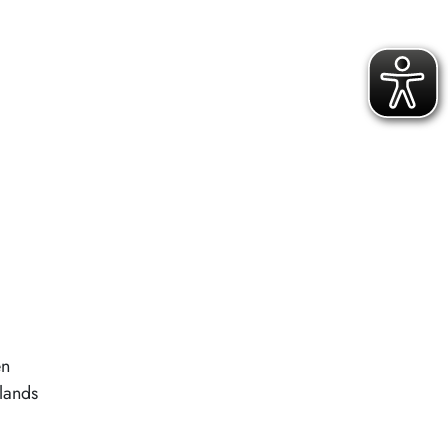
en
lands