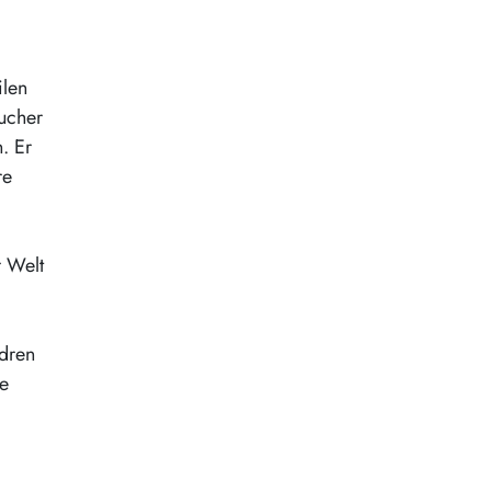
ilen
aucher
. Er
re
r Welt
ndren
ie