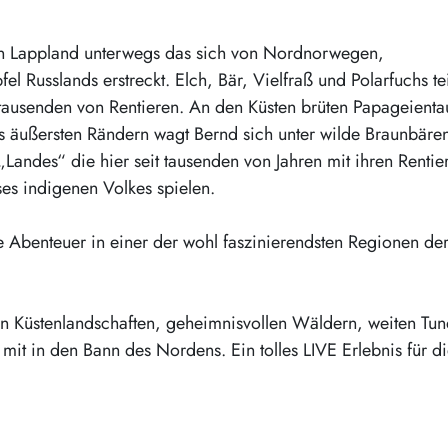
 in Lappland unterwegs das sich von Nordnorwegen,
 Russlands erstreckt. Elch, Bär, Vielfraß und Polarfuchs te
t tausenden von Rentieren. An den Küsten brüten Papageient
ds äußersten Rändern wagt Bernd sich unter wilde Braunbären
„Landes“ die hier seit tausenden von Jahren mit ihren Rentie
ses indigenen Volkes spielen.
 Abenteuer in einer der wohl faszinierendsten Regionen de
en Küstenlandschaften, geheimnisvollen Wäldern, weiten Tu
mit in den Bann des Nordens. Ein tolles LIVE Erlebnis für d