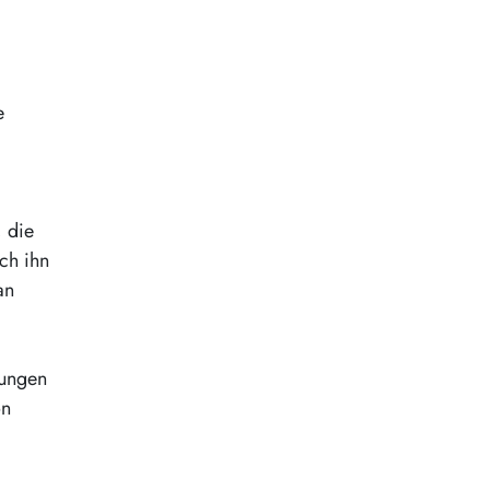
e
, die
ch ihn
an
rungen
on