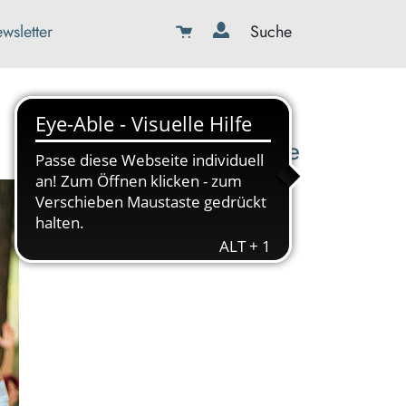
wsletter
Suche
08179-423989-0
info@kbw-toelz-wor.de