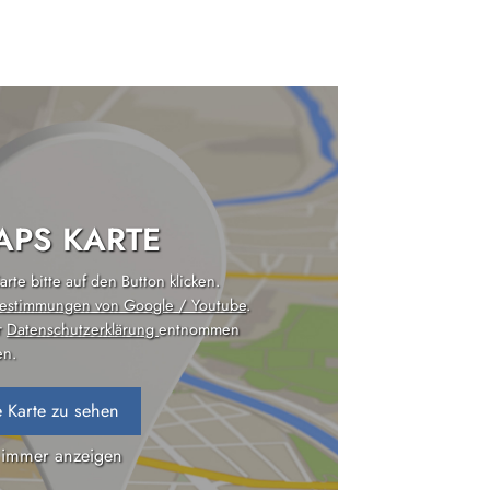
PS KARTE
rte bitte auf den Button klicken.
estimmungen von Google / Youtube
.
r
Datenschutzerklärung
entnommen
n.
 Karte zu sehen
 immer anzeigen