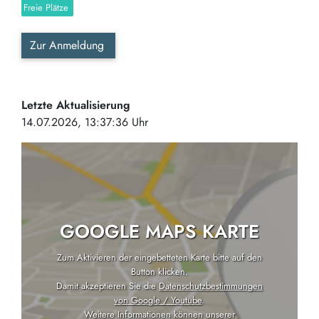
Freie Plätze
Zur Anmeldung
Letzte Aktualisierung
14.07.2026, 13:37:36 Uhr
GOOGLE MAPS KARTE
Zum Aktivieren der eingebetteten Karte bitte auf den
Button klicken.
Damit akzeptieren Sie die
Datenschutzbestimmungen
von Google / Youtube
.
Weitere Informationen können unserer