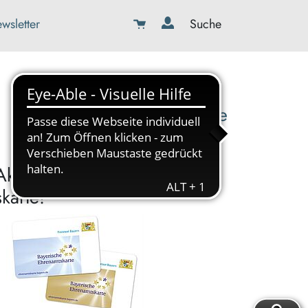
wsletter
Suche
08179-423989-0
info@kbw-toelz-wor.de
Akzeptanzpartner der
karte!