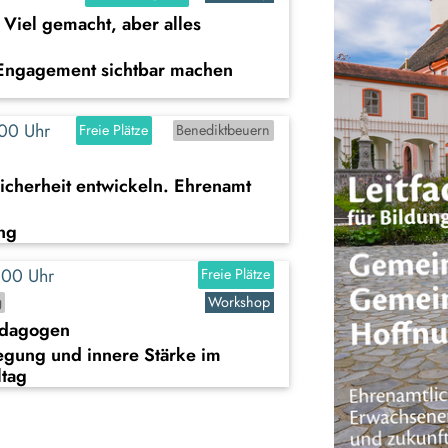
Viel gemacht, aber alles
Engagement sichtbar machen
8:00 Uhr
Freie Plätze
Benediktbeuern
icherheit entwickeln. Ehrenamt
ng
9:00 Uhr
Freie Plätze
g
Workshop
ädagogen
egung und innere Stärke im
ltag