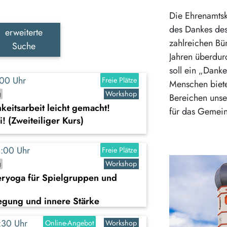
Die Ehrenamtsk
des Dankes des
erweiterte
zahlreichen Bür
Suche
Jahren überdur
soll ein „Danke
7:00 Uhr
Freie Plätze
Menschen biete
g
Workshop
Bereichen unse
hkeitsarbeit leicht gemacht!
für das Gemein
 (Zweiteiliger Kurs)
18:00 Uhr
Freie Plätze
g
Workshop
eryoga für Spielgruppen und
egung und innere Stärke
8:30 Uhr
Online-Angebot
Workshop