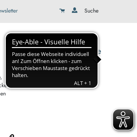
wsletter
Suche
08179-423989-0
info@kbw-toelz-wor.de
,
cken
den