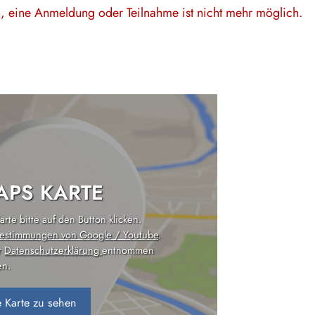
en, eine Anmeldung oder Teilnahme ist nicht mehr möglich.
PS KARTE
rte bitte auf den Button klicken.
estimmungen von Google / Youtube
.
r
Datenschutzerklärung
entnommen
n.
 Karte zu sehen