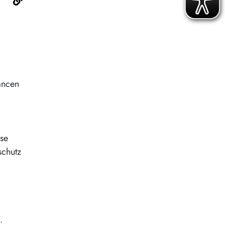
ancen
öse
schutz
.