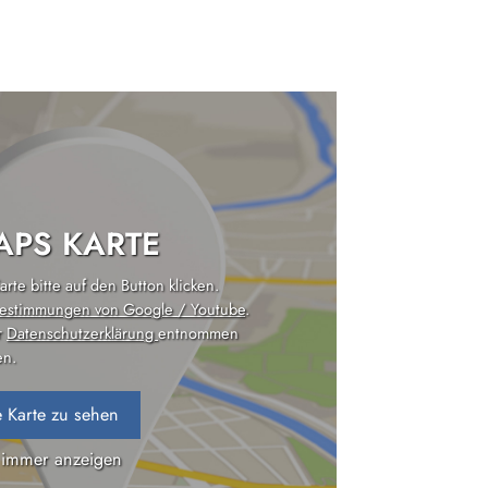
PS KARTE
rte bitte auf den Button klicken.
estimmungen von Google / Youtube
.
r
Datenschutzerklärung
entnommen
n.
 Karte zu sehen
 immer anzeigen