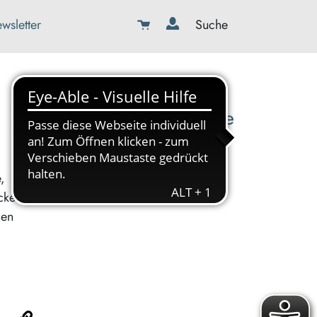
wsletter
Suche
08179-423989-0
info@kbw-toelz-wor.de
,
cken
den