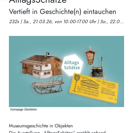
Vertieft in Geschichte(n) eintauchen
232x | Sa., 21.03.26, von 10.00-17.00 Uhr | So., 22.03.26, von 10.00-17.00 Uhr | Mo., 23.03.26, von 10.00-17.00 Uhr | Di., 24.03.26, von 10.00-17.00 Uhr | Mi., 25.03.26, von 10.00-17.00 Uhr | Do., 26.03.26, von 10.00-17.00 Uhr | Fr., 27.03.26, von 10.00-17.00 Uhr | Sa., 28.03.26, von 10.00-17.00 Uhr | So., 29.03.26, von 10.00-17.00 Uhr | Mo., 30.03.26, von 10.00-17.00 Uhr | Di., 31.03.26, von 10.00-17.00 Uhr | Mi., 01.04.26, von 10.00-17.00 Uhr | Do., 02.04.26, von 10.00-17.00 Uhr | Fr., 03.04.26, von 10.00-17.00 Uhr | Sa., 04.04.26, von 10.00-17.00 Uhr | So., 05.04.26, von 10.00-17.00 Uhr | Mo., 06.04.26, von 10.00-17.00 Uhr | Di., 07.04.26, von 10.00-17.00 Uhr | Mi., 08.04.26, von 10.00-17.00 Uhr | Do., 09.04.26, von 10.00-17.00 Uhr | Fr., 10.04.26, von 10.00-17.00 Uhr | Sa., 11.04.26, von 10.00-17.00 Uhr | So., 12.04.26, von 10.00-17.00 Uhr | Mo., 13.04.26, von 10.00-17.00 Uhr | Di., 14.04.26, von 10.00-17.00 Uhr | Mi., 15.04.26, von 10.00-17.00 Uhr | Do., 16.04.26, von 10.00-17.00 Uhr | Fr., 17.04.26, von 10.00-17.00 Uhr | Sa., 18.04.26, von 10.00-17.00 Uhr | So., 19.04.26, von 10.00-17.00 Uhr | Mo., 20.04.26, von 10.00-17.00 Uhr | Di., 21.04.26, von 10.00-17.00 Uhr | Mi., 22.04.26, von 10.00-17.00 Uhr | Do., 23.04.26, von 10.00-17.00 Uhr | Fr., 24.04.26, von 10.00-17.00 Uhr | Sa., 25.04.26, von 10.00-17.00 Uhr | So., 26.04.26, von 10.00-17.00 Uhr | Mo., 27.04.26, von 10.00-17.00 Uhr | Di., 28.04.26, von 10.00-17.00 Uhr | Mi., 29.04.26, von 10.00-17.00 Uhr | Do., 30.04.26, von 10.00-17.00 Uhr | Fr., 01.05.26, von 10.00-17.00 Uhr | Sa., 02.05.26, von 10.00-17.00 Uhr | So., 03.05.26, von 10.00-17.00 Uhr | Mo., 04.05.26, von 10.00-17.00 Uhr | Di., 05.05.26, von 10.00-17.00 Uhr | Mi., 06.05.26, von 10.00-17.00 Uhr | Do., 07.05.26, von 10.00-17.00 Uhr | Fr., 08.05.26, von 10.00-17.00 Uhr | Sa., 09.05.26, von 10.00-17.00 Uhr | So., 10.05.26, von 10.00-17.00 Uhr | Mo., 11.05.26, von 10.00-17.00 Uhr | Di., 12.05.26, von 10.00-17.00 Uhr | Mi., 13.05.26, von 10.00-17.00 Uhr | Do., 14.05.26, von 10.00-17.00 Uhr | Fr., 15.05.26, von 10.00-17.00 Uhr | Sa., 16.05.26, von 10.00-17.00 Uhr | So., 17.05.26, von 10.00-17.00 Uhr | Mo., 18.05.26, von 10.00-17.00 Uhr | Di., 19.05.26, von 10.00-17.00 Uhr | Mi., 20.05.26, von 10.00-17.00 Uhr | Do., 21.05.26, von 10.00-17.00 Uhr | Fr., 22.05.26, von 10.00-17.00 Uhr | Sa., 23.05.26, von 10.00-17.00 Uhr | So., 24.05.26, von 10.00-17.00 Uhr | Mo., 25.05.26, von 10.00-17.00 Uhr | Di., 26.05.26, von 10.00-17.00 Uhr | Mi., 27.05.26, von 10.00-17.00 Uhr | Do., 28.05.26, von 10.00-17.00 Uhr | Fr., 29.05.26, von 10.00-17.00 Uhr | Sa., 30.05.26, von 10.00-17.00 Uhr | So., 31.05.26, von 10.00-17.00 Uhr | Mo., 01.06.26, von 10.00-17.00 Uhr | Di., 02.06.26, von 10.00-17.00 Uhr | Mi., 03.06.26, von 10.00-17.00 Uhr | Do., 04.06.26, von 10.00-17.00 Uhr | Fr., 05.06.26, von 10.00-17.00 Uhr | Sa., 06.06.26, von 10.00-17.00 Uhr | So., 07.06.26, von 10.00-17.00 Uhr | Mo., 08.06.26, von 10.00-17.00 Uhr | Di., 09.06.26, von 10.00-17.00 Uhr | Mi., 10.06.26, von 10.00-17.00 Uhr | Do., 11.06.26, von 10.00-17.00 Uhr | Fr., 12.06.26, von 10.00-17.00 Uhr | Sa., 13.06.26, von 10.00-17.00 Uhr | So., 14.06.26, von 10.00-17.00 Uhr | Mo., 15.06.26, von 10.00-17.00 Uhr | Di., 16.06.26, von 10.00-17.00 Uhr | Mi., 17.06.26, von 10.00-17.00 Uhr | Do., 18.06.26, von 10.00-17.00 Uhr | Fr., 19.06.26, von 10.00-17.00 Uhr | Sa., 20.06.26, von 10.00-17.00 Uhr | So., 21.06.26, von 10.00-17.00 Uhr | Mo., 22.06.26, von 10.00-17.00 Uhr | Di., 23.06.26, von 10.00-17.00 Uhr | Mi., 24.06.26, von 10.00-17.00 Uhr | Do., 25.06.26, von 10.00-17.00 Uhr | Fr., 26.06.26, von 10.00-17.00 Uhr | Sa., 27.06.26, von 10.00-17.00 Uhr | So., 28.06.26, von 10.00-17.00 Uhr | Mo., 29.06.26, von 10.00-17.00 Uhr | Di., 30.06.26, von 10.00-17.00 Uhr | Mi., 01.07.26, von 10.00-17.00 Uhr | Do., 02.07.26, von 10.00-17.00 Uhr | Fr., 03.07.26, von 10.00-17.00 Uhr | Sa., 04.07.26, von 10.00-17.00 Uhr | So., 05.07.26, von 10.00-17.00 Uhr | Mo., 06.07.26, von 10.00-17.00 Uhr | Di., 07.07.26, von 10.00-17.00 Uhr | Mi., 08.07.26, von 10.00-17.00 Uhr | Do., 09.07.26, von 10.00-17.00 Uhr | Fr., 10.07.26, von 10.00-17.00 Uhr | Sa., 11.07.26, von 10.00-17.00 Uhr | So., 12.07.26, von 10.00-17.00 Uhr | Mo., 13.07.26, von 10.00-17.00 Uhr | Di., 14.07.26, von 10.00-17.00 Uhr | Mi., 15.07.26, von 10.00-17.00 Uhr | Do., 16.07.26, von 10.00-17.00 Uhr | Fr., 17.07.26, von 10.00-17.00 Uhr | Sa., 18.07.26, von 10.00-17.00 Uhr | So., 19.07.26, von 10.00-17.00 Uhr | Mo., 20.07.26, von 10.00-17.00 Uhr | Di., 21.07.26, von 10.00-17.00 Uhr | Mi., 22.07.26, von 10.00-17.00 Uhr | Do., 23.07.26, von 10.00-17.00 Uhr | Fr., 24.07.26, von 10.00-17.00 Uhr | Sa., 25.07.26, von 10.00-17.00 Uhr | So., 26.07.26, von 10.00-17.00 Uhr | Mo., 27.07.26, von 10.00-17.00 Uhr | Di., 28.07.26, von 10.00-17.00 Uhr | Mi., 29.07.26, von 10.00-17.00 Uhr | Do., 30.07.26, von 10.00-17.00 Uhr | Fr., 31.07.26, von 10.00-17.00 Uhr | Sa., 01.08.26, von 10.00-17.00 Uhr | So., 02.08.26, von 10.00-17.00 Uhr | Mo., 03.08.26, von 10.00-17.00 Uhr | Di., 04.08.26, von 10.00-17.00 Uhr | Mi., 05.08.26, von 10.00-17.00 Uhr | Do., 06.08.26, von 10.00-17.00 Uhr | Fr., 07.08.26, von 10.00-17.00 Uhr | Sa., 08.08.26, von 10.00-17.00 Uhr | So., 09.08.26, von 10.00-17.00 Uhr | Mo., 10.08.26, von 10.00-17.00 Uhr | Di., 11.08.26, von 10.00-17.00 Uhr | Mi., 12.08.26, von 10.00-17.00 Uhr | Do., 13.08.26, von 10.00-17.00 Uhr | Fr., 14.08.26, von 10.00-17.00 Uhr | Sa., 15.08.26, von 10.00-17.00 Uhr | So., 16.08.26, von 10.00-17.00 Uhr | Mo., 17.08.26, von 10.00-17.00 Uhr | Di., 18.08.26, von 10.00-17.00 Uhr | Mi., 19.08.26, von 10.00-17.00 Uhr | Do., 20.08.26, von 10.00-17.00 Uhr | Fr., 21.08.26, von 10.00-17.00 Uhr | Sa., 22.08.26, von 10.00-17.00 Uhr | So., 23.08.26, von 10.00-17.00 Uhr | Mo., 24.08.26, von 10.00-17.00 Uhr | Di., 25.08.26, von 10.00-17.00 Uhr | Mi., 26.08.26, von 10.00-17.00 Uhr | Do., 27.08.26, von 10.00-17.00 Uhr | Fr., 28.08.26, von 10.00-17.00 Uhr | Sa., 29.08.26, von 10.00-17.00 Uhr | So., 30.08.26, von 10.00-17.00 Uhr | Mo., 31.08.26, von 10.00-17.00 Uhr | Di., 01.09.26, von 10.00-17.00 Uhr | Mi., 02.09.26, von 10.00-17.00 Uhr | Do., 03.09.26, von 10.00-17.00 Uhr | Fr., 04.09.26, von 10.00-17.00 Uhr | Sa., 05.09.26, von 10.00-17.00 Uhr | So., 06.09.26, von 10.00-17.00 Uhr | Mo., 07.09.26, von 10.00-17.00 Uhr | Di., 08.09.26, von 10.00-17.00 Uhr | Mi., 09.09.26, von 10.00-17.00 Uhr | Do., 10.09.26, von 10.00-17.00 Uhr | Fr., 11.09.26, von 10.00-17.00 Uhr | Sa., 12.09.26, von 10.00-17.00 Uhr | So., 13.09.26, von 10.00-17.00 Uhr | Mo., 14.09.26, von 10.00-17.00 Uhr | Di., 15.09.26, von 10.00-17.00 Uhr | Mi., 16.09.26, von 10.00-17.00 Uhr | Do., 17.09.26, von 10.00-17.00 Uhr | Fr., 18.09.26, von 10.00-17.00 Uhr | Sa., 19.09.26, von 10.00-17.00 Uhr | So., 20.09.26, von 10.00-17.00 Uhr | Mo., 21.09.26, von 10.00-17.00 Uhr | Di., 22.09.26, von 10.00-17.00 Uhr | Mi., 23.09.26, von 10.00-17.00 Uhr | Do., 24.09.26, von 10.00-17.00 Uhr | Fr., 25.09.26, von 10.00-17.00 Uhr | Sa., 26.09.26, von 10.00-17.00 Uhr | So., 27.09.26, von 10.00-17.00 Uhr | Mo., 28.09.26, von 10.00-17.00 Uhr | Di., 29.09.26, von 10.00-17.00 Uhr | Mi., 30.09.26, von 10.00-17.00 Uhr | Do., 01.10.26, von 10.00-17.00 Uhr | Fr., 02.10.26, von 10.00-17.00 Uhr | So., 04.10.26, von 10.00-17.00 Uhr | Mo., 05.10.26, von 10.00-17.00 Uhr | Di., 06.10.26, von 10.00-17.00 Uhr | Mi., 07.10.26, von 10.00-17.00 Uhr | Do., 08.10.26, von 10.00-17.00 Uhr | Fr., 09.10.26, von 10.00-17.00 Uhr | Sa., 10.10.26, von 10.00-17.00 Uhr | So., 11.10.26, von 10.00-17.00 Uhr | Mo., 12.10.26, von 10.00-17.00 Uhr | Di., 13.10.26, von 10.00-17.00 Uhr | Mi., 14.10.26, von 10.00-17.00 Uhr | Do., 15.10.26, von 10.00-17.00 Uhr | Fr., 16.10.26, von 10.00-17.00 Uhr | Sa., 17.10.26, von 10.00-17.00 Uhr | So., 18.10.26, von 10.00-17.00 Uhr | Mo., 19.10.26, von 10.00-17.00 Uhr | Di., 20.10.26, von 10.00-17.00 Uhr | Mi., 21.10.26, von 10.00-17.00 Uhr | Do., 22.10.26, von 10.00-17.00 Uhr | Fr., 23.10.26, von 10.00-17.00 Uhr | Sa., 24.10.26, von 10.00-17.00 Uhr | So., 25.10.26, von 10.00-17.00 Uhr | Mo., 26.10.26, von 10.00-17.00 Uhr | Di., 27.10.26, von 10.00-17.00 Uhr | Mi., 28.10.26, von 10.00-17.00 Uhr | Do., 29.10.26, von 10.00-17.00 Uhr | Fr., 30.10.26, von 10.00-17.00 Uhr | Sa., 31.10.26, von 10.00-17.00 Uhr | So., 01.11.26, von 10.00-17.00 Uhr | Mo., 02.11.26, von 10.00-17.00 Uhr | Di., 03.11.26, von 10.00-17.00 Uhr | Mi., 04.11.26, von 10.00-17.00 Uhr | Do., 05.11.26, von 10.00-17.00 Uhr | Fr., 06.11.26, von 10.00-17.00 Uhr | Sa., 07.11.26, von 10.00-17.00 Uhr | So., 08.11.26, von 10.00-17.00 Uhr
Museumsgeschichte in Objekten
Die Ausstellung „AlltagsSchätze“ erzählt anhand