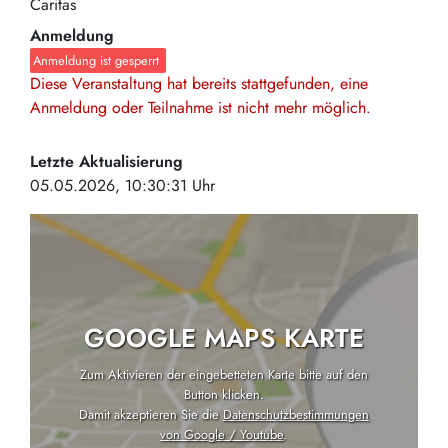
Caritas
Anmeldung
Anmeldung ist gesperrt
Diese Veranstaltung hat bereits stattgefunden, eine
Anmeldung oder Teilnahme ist nicht mehr möglich.
Letzte Aktualisierung
05.05.2026, 10:30:31 Uhr
GOOGLE MAPS KARTE
Zum Aktivieren der eingebetteten Karte bitte auf den
Button klicken.
Damit akzeptieren Sie die
Datenschutzbestimmungen
von Google / Youtube
.