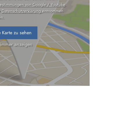
estimmungen von Google / Youtube
.
r
Datenschutzerklärung
entnommen
n.
 Karte zu sehen
 immer anzeigen