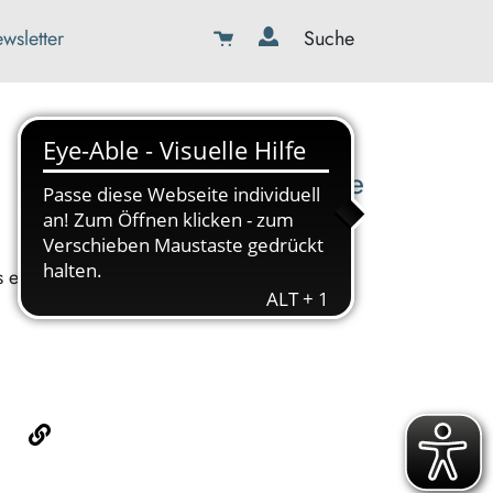
wsletter
Suche
08179-423989-0
info@kbw-toelz-wor.de
s ein