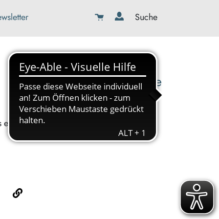
wsletter
Suche
08179-423989-0
info@kbw-toelz-wor.de
s ein