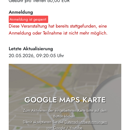
Gebühr pro Treffen
60,00 EUR
Anmeldung
Anmeldung ist gesperrt
Diese Veranstaltung hat bereits stattgefunden, eine
Anmeldung oder Teilnahme ist nicht mehr möglich.
Letzte Aktualisierung
20.05.2026, 09:20:05 Uhr
GOOGLE MAPS KARTE
Zum Aktivieren der eingebetteten Karte bitte auf den
Button klicken.
Damit akzeptieren Sie die
Datenschutzbestimmungen
von Google / Youtube
.