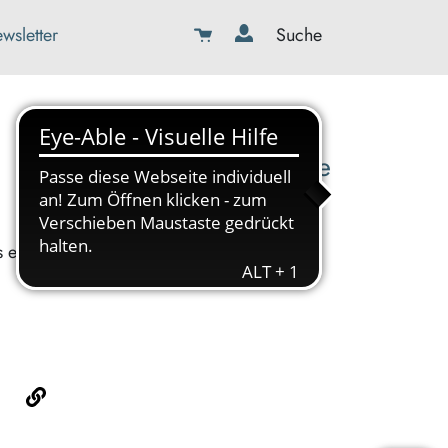
wsletter
Suche
08179-423989-0
info@kbw-toelz-wor.de
s ein