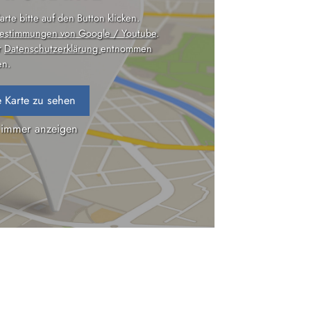
rte bitte auf den Button klicken.
estimmungen von Google / Youtube
.
r
Datenschutzerklärung
entnommen
n.
 Karte zu sehen
 immer anzeigen