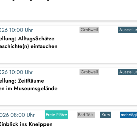
2026 10:00 Uhr
Großweil
Ausstellu
llung: AlltagsSchätze
Geschichte(n) eintauchen
2026 10:00 Uhr
Großweil
Ausstellu
ellung: ZeitRäume
en im Museumsgelände
2026 08:00 Uhr
Freie Plätze
Bad Tölz
Kurs
mehrtäg
Einblick ins Kneippen