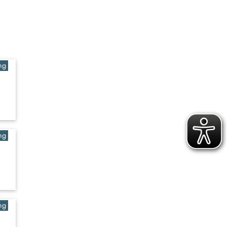
ng
ng
ng