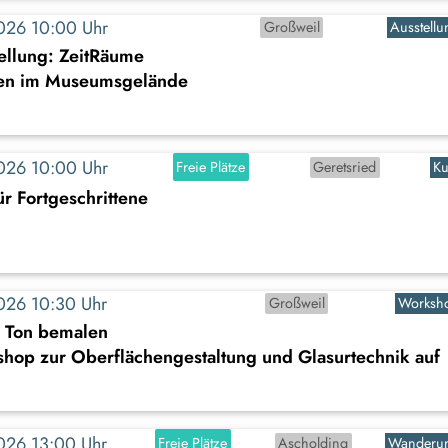
2026 10:00 Uhr
Großweil
Ausstellu
ellung: ZeitRäume
en im Museumsgelände
2026 10:00 Uhr
Freie Plätze
Geretsried
Ku
r Fortgeschrittene
2026 10:30 Uhr
Großweil
Worksh
s Ton bemalen
shop zur Oberflächengestaltung und Glasurtechnik auf
2026 13:00 Uhr
Freie Plätze
Ascholding
Wanderu