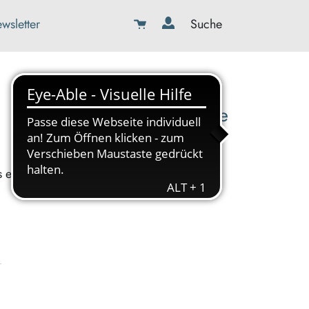
wsletter
Suche
08179-423989-0
info@kbw-toelz-wor.de
s ein