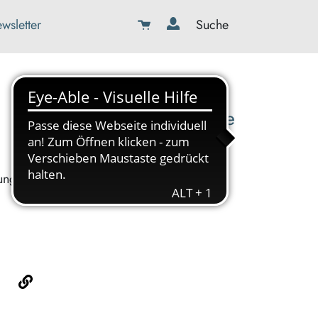
wsletter
Suche
08179-423989-0
info@kbw-toelz-wor.de
ung