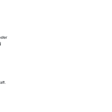
ster
d
att.