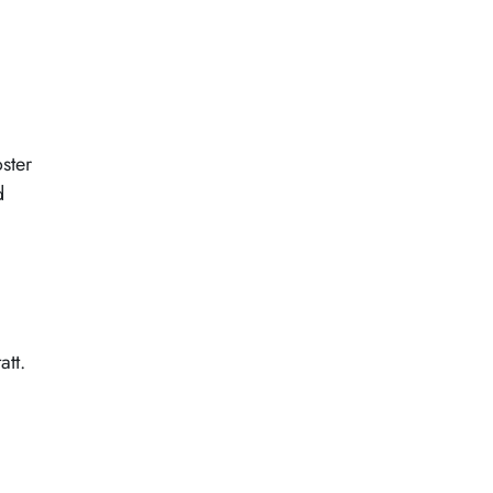
ster
d
att.