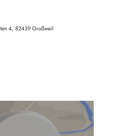
iten 4
82439
Großweil