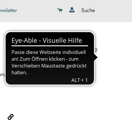
wsletter
Suche
08179-423989-0
info@kbw-toelz-wor.de
ung