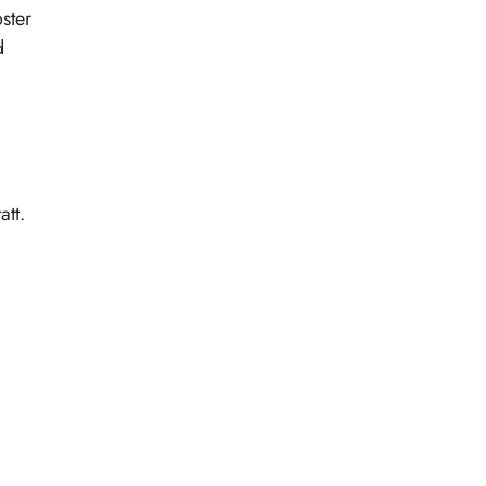
ster
d
att.