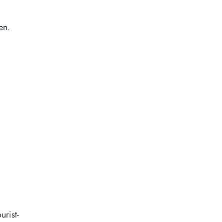
en.
urist-