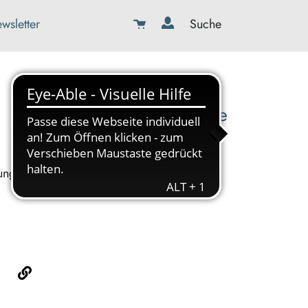
wsletter
Suche
08179-423989-0
info@kbw-toelz-wor.de
ung