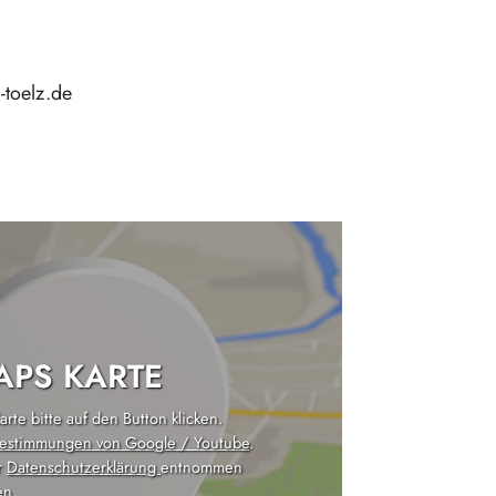
-toelz.de
PS KARTE
rte bitte auf den Button klicken.
estimmungen von Google / Youtube
.
r
Datenschutzerklärung
entnommen
n.