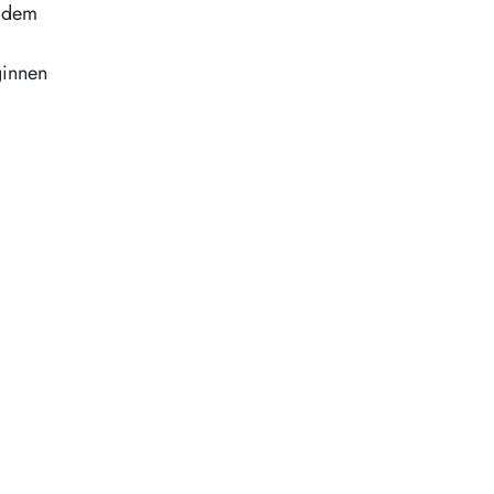
t dem
ginnen