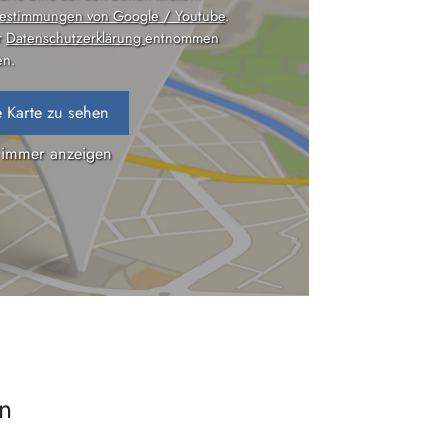
estimmungen von Google / Youtube
.
r
Datenschutzerklärung
entnommen
n.
 Karte zu sehen
 immer anzeigen
en