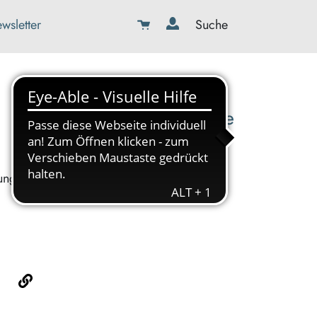
wsletter
Suche
08179-423989-0
info@kbw-toelz-wor.de
ung