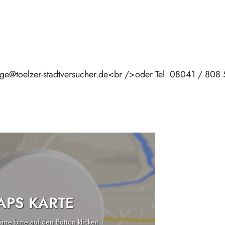
ge@toelzer-stadtversucher.de<br />oder Tel. 08041 / 808
PS KARTE
rte bitte auf den Button klicken.