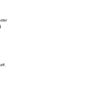
ster
d
att.