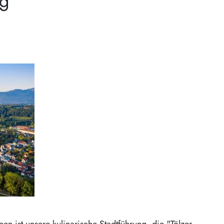
ng
en ist unsere kulinarische Stadtführung, die "Tölzer