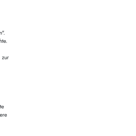
n".
hte.
 zur
te
sere