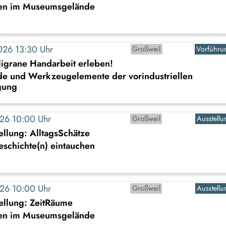
en im Museumsgelände
2026 13:30 Uhr
Großweil
Vorführu
iligrane Handarbeit erleben!
de und Werkzeugelemente der vorindustriellen
gung
2026 10:00 Uhr
Großweil
Ausstellu
llung: AlltagsSchätze
Geschichte(n) eintauchen
2026 10:00 Uhr
Großweil
Ausstellu
ellung: ZeitRäume
en im Museumsgelände