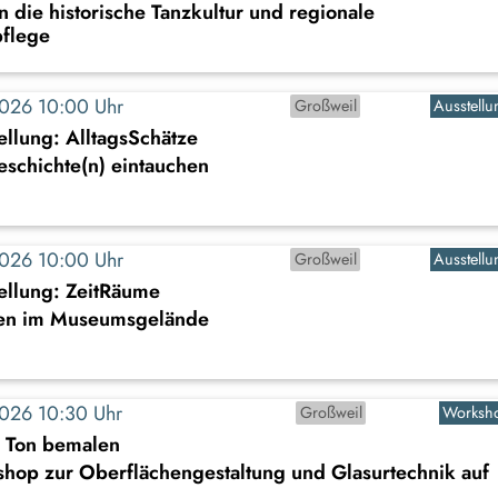
n die historische Tanzkultur und regionale
flege
2026 10:00 Uhr
Großweil
Ausstellu
llung: AlltagsSchätze
Geschichte(n) eintauchen
2026 10:00 Uhr
Großweil
Ausstellu
ellung: ZeitRäume
en im Museumsgelände
2026 10:30 Uhr
Großweil
Worksh
s Ton bemalen
shop zur Oberflächengestaltung und Glasurtechnik auf