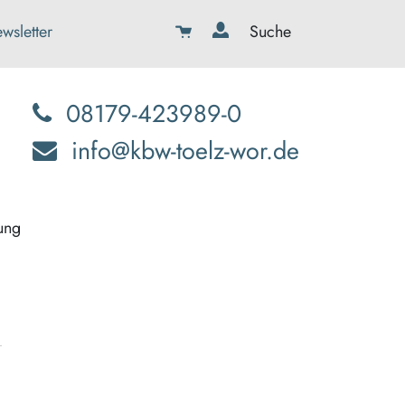
wsletter
Suche
08179-423989-0
info@kbw-toelz-wor.de
ung