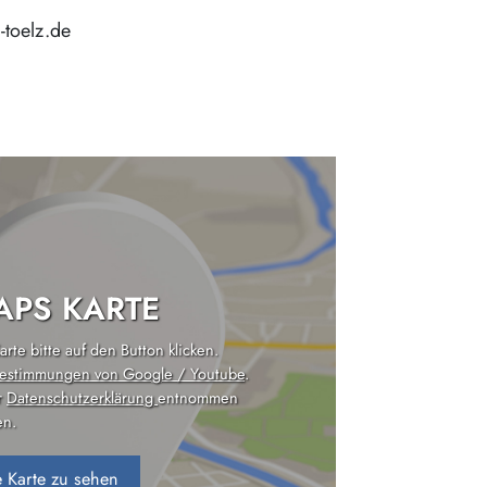
-toelz.de
PS KARTE
rte bitte auf den Button klicken.
estimmungen von Google / Youtube
.
r
Datenschutzerklärung
entnommen
n.
 Karte zu sehen