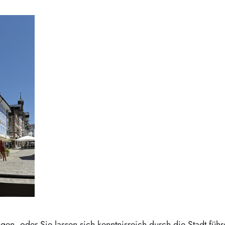
gen, oder Sie lassen sich kenntnisreich durch die Stadt führ