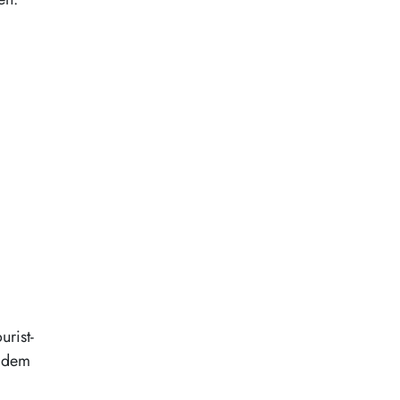
urist-
t dem