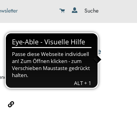
wsletter
Suche
08179-423989-0
info@kbw-toelz-wor.de
enes.