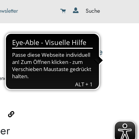
wsletter
Suche
08179-423989-0
info@kbw-toelz-wor.de
enes.
er