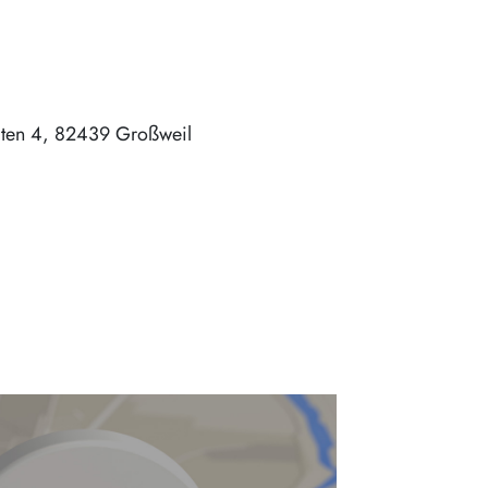
iten 4
82439
Großweil