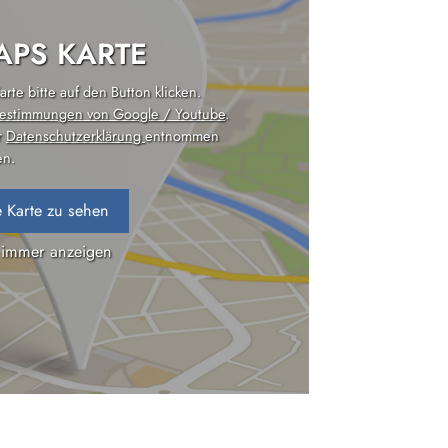
PS KARTE
rte bitte auf den Button klicken.
estimmungen von Google / Youtube
.
r
Datenschutzerklärung
entnommen
n.
 Karte zu sehen
 immer anzeigen