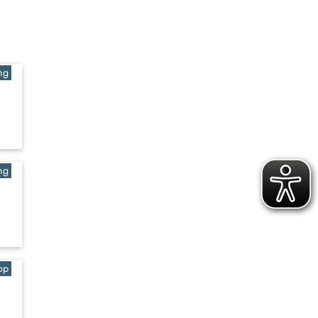
ng
ng
op