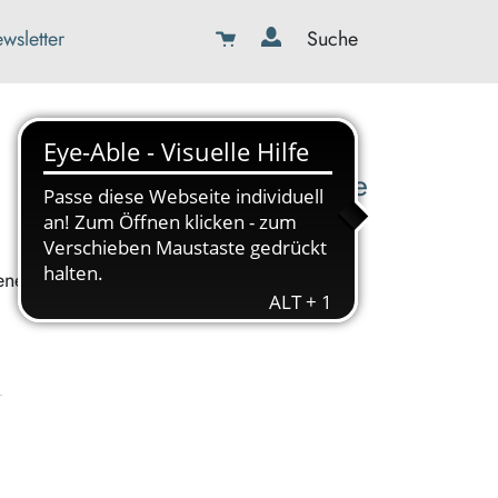
wsletter
Suche
08179-423989-0
info@kbw-toelz-wor.de
enes.