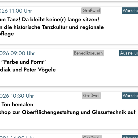
2026 11:00 Uhr
Großweil
Worksh
um Tanz! Da bleibt keine(r) lange sitzen!
n die historische Tanzkultur und regionale
flege
2026 09:00 Uhr
Benediktbeuern
Ausstellu
: "Farbe und Form"
diak und Peter Vögele
2026 10:30 Uhr
Großweil
Worksh
s Ton bemalen
shop zur Oberflächengestaltung und Glasurtechnik auf
Großweil
Worksh