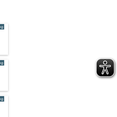
ng
ng
ng