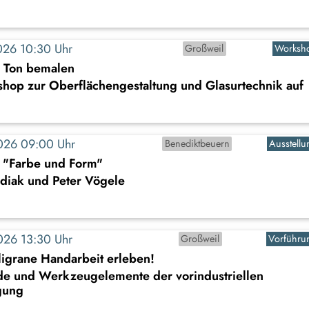
2026 10:30 Uhr
Großweil
Worksh
s Ton bemalen
shop zur Oberflächengestaltung und Glasurtechnik auf
2026 09:00 Uhr
Benediktbeuern
Ausstellu
: "Farbe und Form"
diak und Peter Vögele
2026 13:30 Uhr
Großweil
Vorführu
iligrane Handarbeit erleben!
de und Werkzeugelemente der vorindustriellen
gung