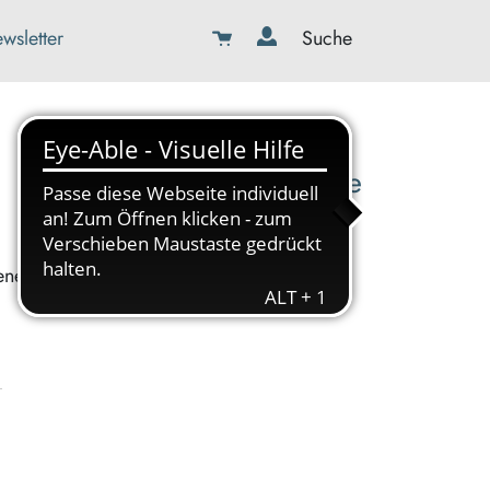
wsletter
Suche
08179-423989-0
info@kbw-toelz-wor.de
enes.