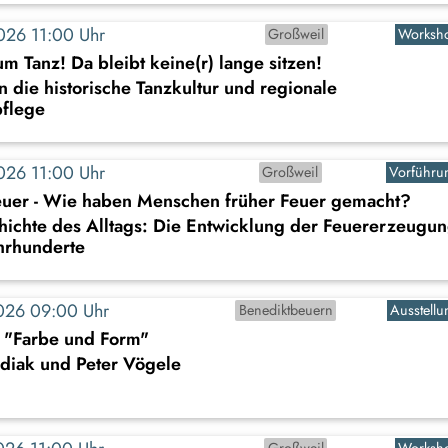
2026 11:00 Uhr
Großweil
Worksh
um Tanz! Da bleibt keine(r) lange sitzen!
n die historische Tanzkultur und regionale
flege
2026 11:00 Uhr
Großweil
Vorführu
uer - Wie haben Menschen früher Feuer gemacht?
hichte des Alltags: Die Entwicklung der Feuererzeugu
hrhunderte
2026 09:00 Uhr
Benediktbeuern
Ausstellu
: "Farbe und Form"
diak und Peter Vögele
Großweil
Worksh