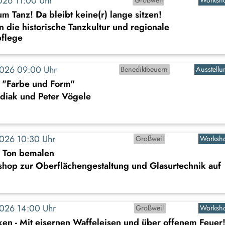
2026 11:00 Uhr
um Tanz! Da bleibt keine(r) lange sitzen!
n die historische Tanzkultur und regionale
flege
2026 09:00 Uhr
Benediktbeuern
Ausstellu
: "Farbe und Form"
diak und Peter Vögele
2026 10:30 Uhr
Großweil
Worksh
s Ton bemalen
shop zur Oberflächengestaltung und Glasurtechnik auf
2026 14:00 Uhr
Großweil
Worksh
en - Mit eisernen Waffeleisen und über offenem Feuer