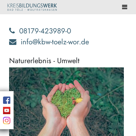
08179-423989-0
info@kbw-toelz-wor.de
Naturerlebnis - Umwelt
Eind
Natu
erwa
Sie!
Blei
Erin
und
Ent
der