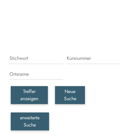
Leb
erka
erle
und
gesc
wer
Treffer
Neue
anzeigen
Suche
erweiterte
Suche