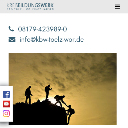
08179-423989-0
info@kbw-toelz-wor.de
Wi
für
Si
An
Men
inte
Für
per
Wer
enga