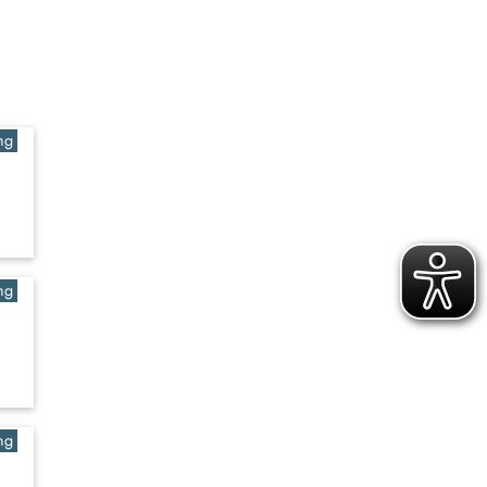
ng
ng
ng