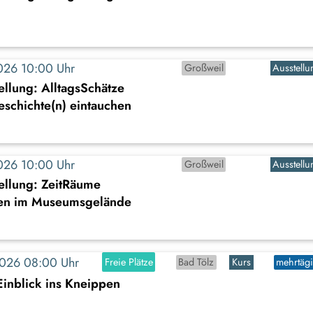
2026 10:00 Uhr
Großweil
Ausstellu
llung: AlltagsSchätze
Geschichte(n) eintauchen
2026 10:00 Uhr
Großweil
Ausstellu
ellung: ZeitRäume
en im Museumsgelände
2026 08:00 Uhr
Freie Plätze
Bad Tölz
Kurs
mehrtäg
Einblick ins Kneippen