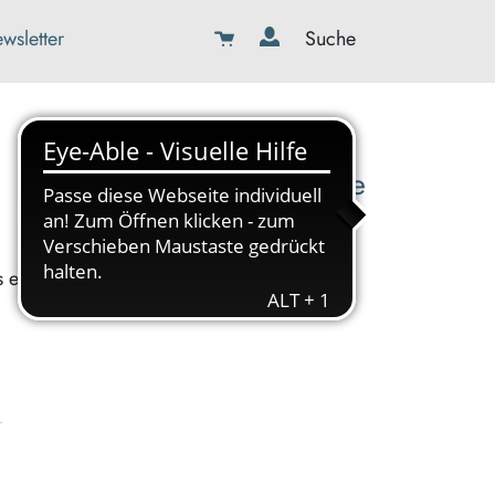
wsletter
Suche
08179-423989-0
info@kbw-toelz-wor.de
s ein