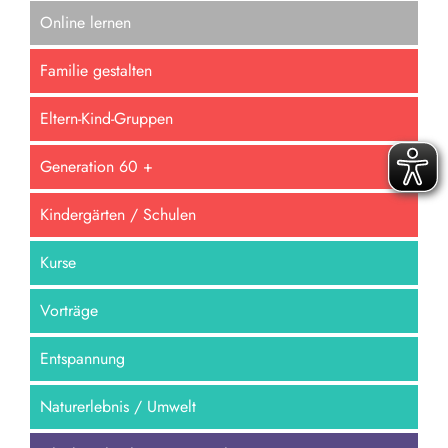
Familie gestalten
Eltern-Kind-Gruppen
Generation 60 +
Kindergärten / Schulen
Kurse
Vorträge
Entspannung
Naturerlebnis / Umwelt
Glaube, Theologie, Spiritualität